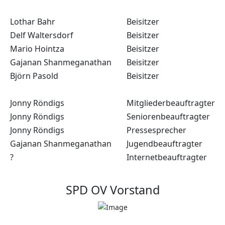
Lothar Bahr
Beisitzer
Delf Waltersdorf
Beisitzer
Mario Hointza
Beisitzer
Gajanan Shanmeganathan
Beisitzer
Björn Pasold
Beisitzer
Jonny Röndigs
Mitgliederbeauftragter
Jonny Röndigs
Seniorenbeauftragter
Jonny Röndigs
Pressesprecher
Gajanan Shanmeganathan
Jugendbeauftragter
?
Internetbeauftragter
SPD OV Vorstand